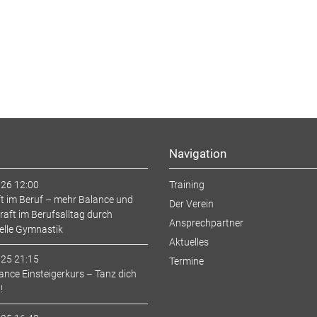
Navigation
Navigation
026 12:00
Training
überspringen
t im Beruf – mehr Balance und
Der Verein
aft im Berufsalltag durch
Ansprechpartner
elle Gymnastik
Aktuelles
025 21:15
Termine
nce Einsteigerkurs – Tanz dich
!