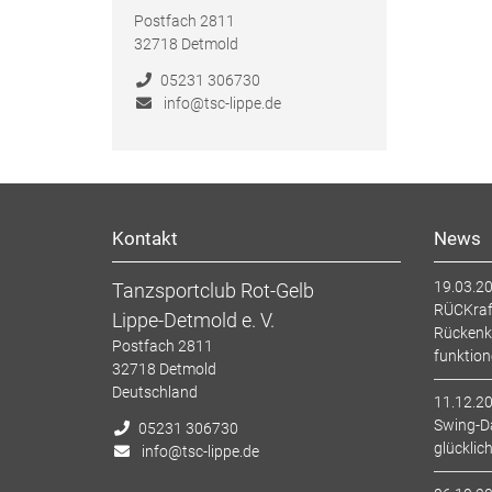
Postfach 2811
32718
Detmold
05231 306730
info@tsc-lippe.de
Kontakt
News
19.03.2
Tanzsportclub Rot-Gelb
RÜCKraf
Lippe-Detmold e. V.
Rückenkr
Postfach 2811
funktion
32718
Detmold
Deutschland
11.12.2
Swing-Da
05231 306730
glücklich
info@tsc-lippe.de