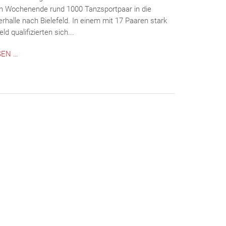
 Wochenende rund 1000 Tanzsportpaar in die
rhalle nach Bielefeld. In einem mit 17 Paaren stark
ld qualifizierten sich...
TURNIERPAAR
SEN …
DES
TSC
ROT-
GELB
LIPPE-
DETMOLD
WIEDER
ERFOLGREICH