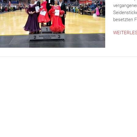
vergangenen
Seidensticke
besetzten Fe
WEITERLE