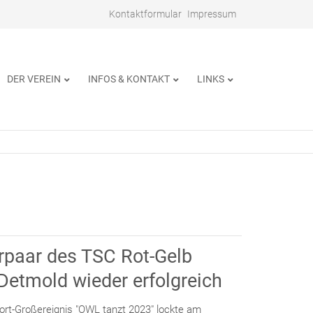
Navigation
Kontaktformular
Impressum
überspringen
DER VEREIN
INFOS & KONTAKT
LINKS
rpaar des TSC Rot-Gelb
Detmold wieder erfolgreich
rt-Großereignis "OWL tanzt 2023" lockte am