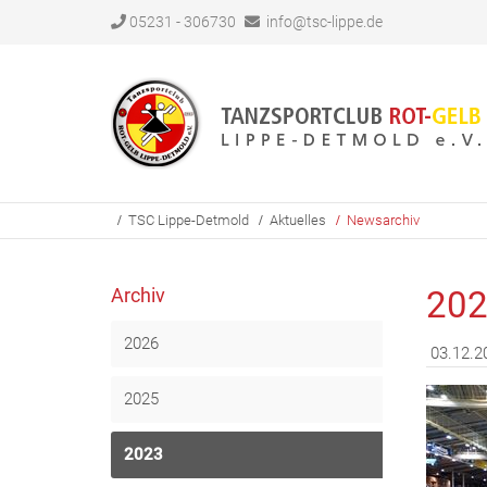
05231 - 306730
info@tsc-lippe.de
TSC Lippe-Detmold
Aktuelles
Newsarchiv
Archiv
20
2026
03.12.2
2025
2023